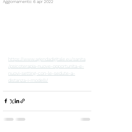
Aggiornamento:
6 apr 2022
https://www.agendadigitale.eu/sanita
/psicoterapia-nuove-opportunita-e-
nuovi-setting-con-le-sedute-a-
distanza-i-modelli/