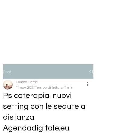
Dott. Fausto Petrini,
psicoterapeuta,
Ph.D.
persona, gruppo, comunità
Post
Fausto Petrini
11 nov 2021
Tempo di lettura: 1 min
Psicoterapia: nuovi
setting con le sedute a
distanza.
Agendadigitale.eu