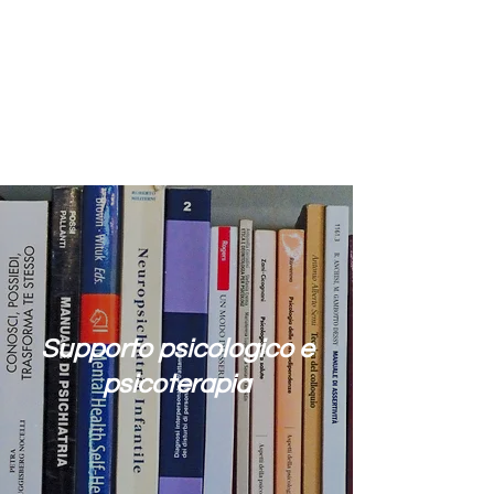
Dott. Fausto Petrini,
psicoterapeuta,
Ph.D.
persona, gruppo, comunità
Supporto psicologico e
psicoterapia