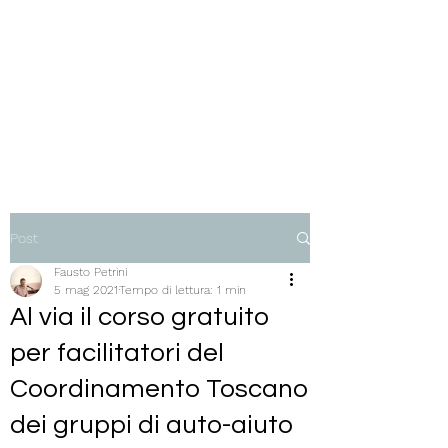
Dott. Fausto Petrini,
psicoterapeuta,
Ph.D.
persona, gruppo, comunità
Post
Fausto Petrini
5 mag 2021
Tempo di lettura: 1 min
Al via il corso gratuito
per facilitatori del
Coordinamento Toscano
dei gruppi di auto-aiuto